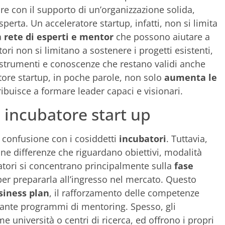
iare con il supporto di un’organizzazione solida,
perta. Un acceleratore startup, infatti, non si limita
a
rete di esperti e mentor
che possono aiutare a
ori non si limitano a sostenere i progetti esistenti,
 strumenti e conoscenze che restano validi anche
atore startup, in poche parole, non solo
aumenta le
buisce a formare leader capaci e visionari.
e incubatore start up
a confusione con i cosiddetti
incubatori
. Tuttavia,
une differenze che riguardano obiettivi, modalità
batori si concentrano principalmente sulla
fase
 per prepararla all’ingresso nel mercato. Questo
siness plan
, il rafforzamento delle competenze
nte programmi di mentoring. Spesso, gli
e università o centri di ricerca, ed offrono i propri