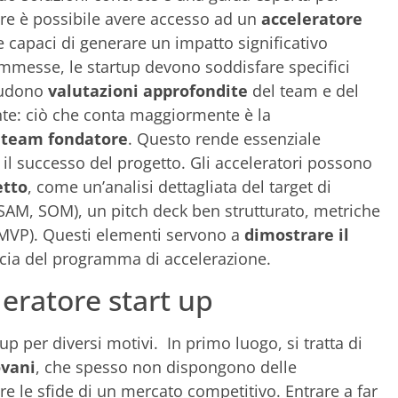
pre è possibile avere accesso ad un
acceleratore
e capaci di generare un impatto significativo
ammesse, le startup devono soddisfare specifici
cludono
valutazioni approfondite
del team e del
iente: ciò che conta maggiormente è la
l team fondatore
. Questo rende essenziale
il successo del progetto. Gli acceleratori possono
etto
, come un’analisi dettagliata del target di
SAM, SOM), un pitch deck ben strutturato, metriche
(MVP). Questi elementi servono a
dimostrare il
acia del programma di accelerazione.
leratore start up
p per diversi motivi. In primo luogo, si tratta di
ovani
, che spesso non dispongono delle
e le sfide di un mercato competitivo. Entrare a far