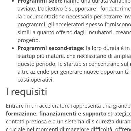
Programmi seed:
hanno una durata variabile t
avviate. L’obiettivo è supportare i fondatori nel
la documentazione necessaria per attrarre inve
programmi, gli acceleratori spesso forniscono 
simili a quanto offerto dagli incubatori, crea
progetto.
Programmi second-stage:
la loro durata è i
startup più mature, che necessitano di ampliare
questo periodo, le startup si concentrano sul
altre aziende per generare nuove opportunità di
costi operativi.
I requisiti
Entrare in un acceleratore rappresenta una grande 
formazione, finanziamenti e supporto
strategic
contatti preziosa e a un sistema di sicurezza duran
cruciale nei momenti di maggiore difficoltà, offre