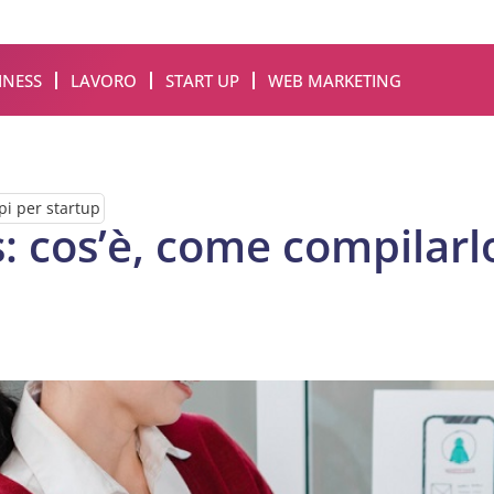
INESS
LAVORO
START UP
WEB MARKETING
i per startup
: cos’è, come compilarl