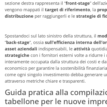
sezione destra rappresenta il “
front-stage
” dell’az
vengono mappati il
target di riferimento
, la
prop
distribuzione
per raggiungerli e le
strategie di f
Spostandoci sul lato sinistro della struttura, il
mode
“
back-stage
“, ossia
sull’efficienza interna dell’
asset aziendali
indispensabili, le
attività
quotidia
strategiche
con i fornitori esterni volte a ridurre i
interamente occupata dalla struttura dei costi e dai f
economico per garantire la sostenibilità finanziari
come ogni singolo investimento debba generare un
attraverso metriche chiare e trasparenti.
Guida pratica alla compilaz
tabellone per le nuove impr