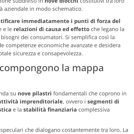
llone suddiviso in
nove blocchi
costitutivi tra loro
ità aziendale in modo schematico.
tificare immediatamente i punti di forza del
 e le
relazioni di causa ed effetto
che legano la
bisogni dei consumatori. Si semplifica così la
iede competenze economiche avanzate e desidera
otale sicurezza e consapevolezza.
he compongono la mappa
onda su
nove pilastri
fondamentali che coprono in
attività imprenditoriale
, ovvero i
segmenti di
stica
e la
stabilità finanziaria
complessiva
 speculari che dialogano costantemente tra loro. La