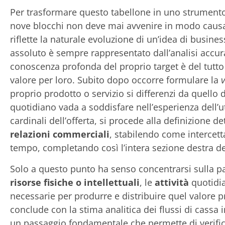
Per trasformare questo tabellone in uno strumento
nove blocchi non deve mai avvenire in modo caus
riflette la naturale evoluzione di un’idea di busin
assoluto è sempre rappresentato dall’analisi accur
conoscenza profonda del proprio target è del tutt
valore per loro. Subito dopo occorre formulare la
proprio prodotto o servizio si differenzi da quello 
quotidiano vada a soddisfare nell’esperienza dell’ut
cardinali dell’offerta, si procede alla definizione de
relazioni commerciali
, stabilendo come intercet
tempo, completando così l’intera sezione destra de
Solo a questo punto ha senso concentrarsi sulla pa
risorse fisiche o intellettuali
, le
attività
quotidia
necessarie per produrre e distribuire quel valore 
conclude con la stima analitica dei flussi di cassa in
un passaggio fondamentale che permette di verifi