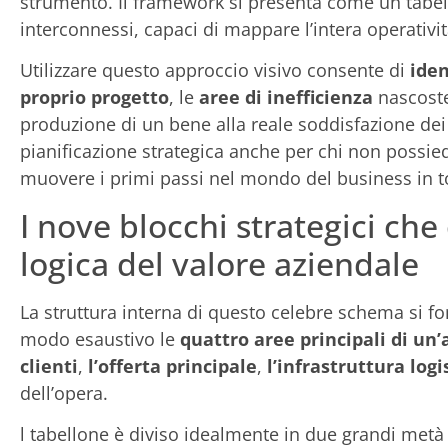
strumento. Il framework si presenta come un tabe
interconnessi, capaci di mappare l’intera operativ
Utilizzare questo approccio visivo consente di
iden
proprio progetto
, le
aree di inefficienza
nascoste
produzione di un bene alla reale soddisfazione dei 
pianificazione strategica anche per chi non poss
muovere i primi passi nel mondo del business in t
I nove blocchi strategici c
logica del valore aziendale
La struttura interna di questo celebre schema si f
modo esaustivo le
quattro aree principali di un’
clienti
,
l’offerta principale
,
l’infrastruttura logi
dell’opera.
l tabellone è diviso idealmente in due grandi metà