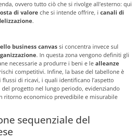
ienda, ovvero tutto ciò che si rivolge all’esterno: qui
osta di valore
che si intende offrire, i
canali di
idelizzazione
.
llo business canvas
si concentra invece sul
organizzazione
. In questa zona vengono definiti gli
ne necessarie a produrre i beni e le
alleanze
 rischi competitivi. Infine, la base del tabellone è
lussi di ricavi, i quali identificano l’aspetto
a del progetto nel lungo periodo, evidenziando
 ritorno economico prevedibile e misurabile
ione sequenziale del
ese