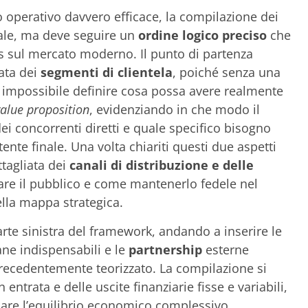
 operativo davvero efficace, la compilazione dei
ale, ma deve seguire un
ordine logico
preciso
che
ess sul mercato moderno. Il punto di partenza
ata dei
segmenti di clientela
, poiché senza una
o impossibile definire cosa possa avere realmente
value proposition
, evidenziando in che modo il
dei concorrenti diretti e quale specifico bisogno
ente finale. Una volta chiariti questi due aspetti
ttagliata dei
canali di distribuzione e delle
tare il pubblico e come mantenerlo fedele nel
lla mappa strategica.
rte sinistra del framework, andando a inserire le
ne indispensabili e le
partnership
esterne
precedentemente teorizzato. La compilazione si
 entrata e delle uscite finanziarie fisse e variabili,
care l’equilibrio economico complessivo