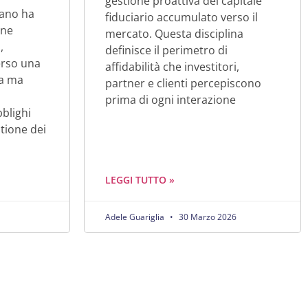
gestione proattiva del capitale
iano ha
fiduciario accumulato verso il
one
mercato. Questa disciplina
,
definisce il perimetro di
erso una
affidabilità che investitori,
ta ma
partner e clienti percepiscono
prima di ogni interazione
bblighi
stione dei
LEGGI TUTTO »
Adele Guariglia
30 Marzo 2026