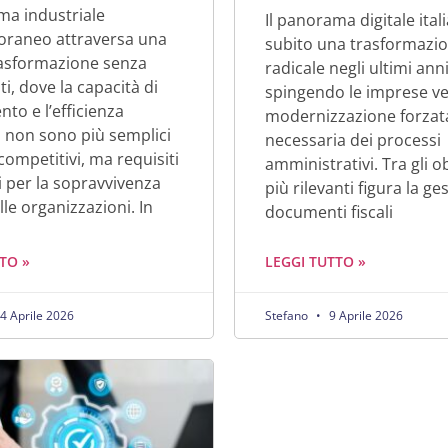
ma industriale
Il panorama digitale ital
raneo attraversa una
subito una trasformazi
rasformazione senza
radicale negli ultimi anni
i, dove la capacità di
spingendo le imprese v
to e l’efficienza
modernizzazione forza
 non sono più semplici
necessaria dei processi
competitivi, ma requisiti
amministrativi. Tra gli o
i per la sopravvivenza
più rilevanti figura la ge
lle organizzazioni. In
documenti fiscali
TO »
LEGGI TUTTO »
4 Aprile 2026
Stefano
9 Aprile 2026