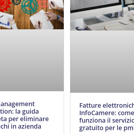
management
Fatture elettronic
ion: la guida
InfoCamere: com
ta per eliminare
funziona il servizi
echi in azienda
gratuito per le pm