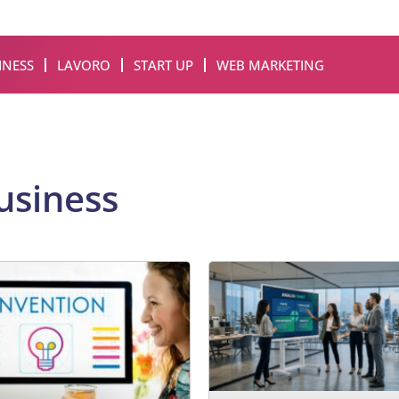
INESS
LAVORO
START UP
WEB MARKETING
usiness