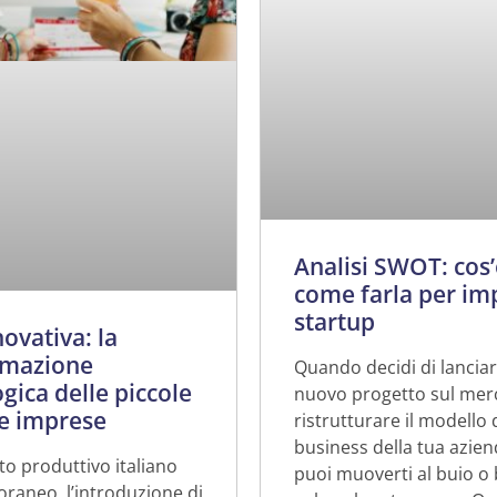
Analisi SWOT: cos’
come farla per im
startup
ovativa: la
rmazione
Quando decidi di lancia
gica delle piccole
nuovo progetto sul merc
e imprese
ristrutturare il modello 
business della tua azie
to produttivo italiano
puoi muoverti al buio o 
raneo, l’introduzione di