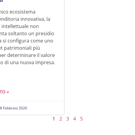
mico ecosistema
enditoria innovativa, la
 intellettuale non
ta soltanto un presidio
a si configura come uno
et patrimoniali più
 per determinare il valore
to di una nuova impresa.
TO »
8 Febbraio 2026
1
2
3
4
5