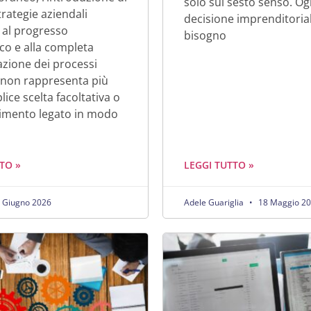
solo sul sesto senso. Og
trategie aziendali
decisione imprenditoria
 al progresso
bisogno
co e alla completa
zazione dei processi
 non rappresenta più
ice scelta facoltativa o
timento legato in modo
TO »
LEGGI TUTTO »
 Giugno 2026
Adele Guariglia
18 Maggio 2