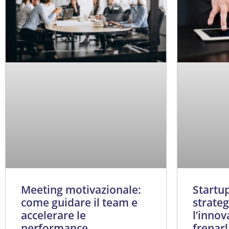
Meeting motivazionale:
Startup
come guidare il team e
strate
accelerare le
l’inno
performance
frenarl