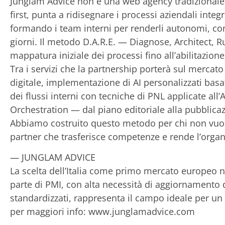
Junglam Advice non è una web agency tradizionale.
first, punta a ridisegnare i processi aziendali integra
formando i team interni per renderli autonomi, con
giorni. Il metodo D.A.R.E. — Diagnose, Architect, 
mappatura iniziale dei processi fino all’abilitazion
Tra i servizi che la partnership porterà sul mercato
digitale, implementazione di AI personalizzati basat
dei flussi interni con tecniche di PNL applicate all’
Orchestration — dal piano editoriale alla pubblica
Abbiamo costruito questo metodo per chi non vuo
partner che trasferisce competenze e rende l’orga
— JUNGLAM ADVICE
La scelta dell’Italia come primo mercato europeo no
parte di PMI, con alta necessità di aggiornamento d
standardizzati, rappresenta il campo ideale per u
per maggiori info: www.junglamadvice.com