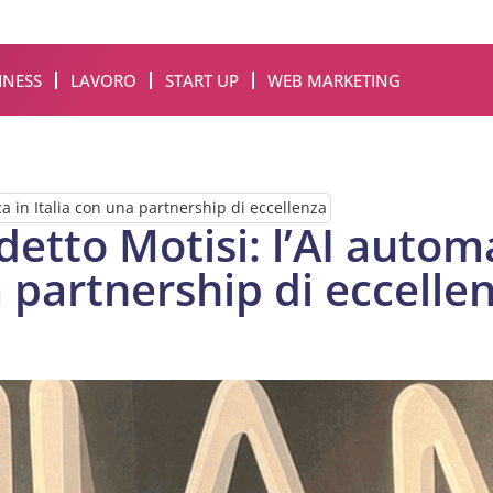
INESS
LAVORO
START UP
WEB MARKETING
a in Italia con una partnership di eccellenza
etto Motisi: l’AI autom
a partnership di eccelle