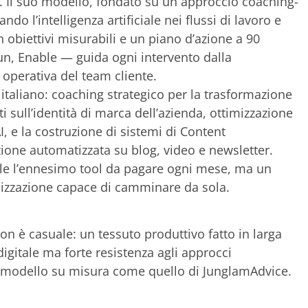
 Il suo modello, fondato su un approccio coaching-
ndo l’intelligenza artificiale nei flussi di lavoro e
 obiettivi misurabili e un piano d’azione a 90
Run, Enable — guida ogni intervento dalla
e operativa del team cliente.
 italiano: coaching strategico per la trasformazione
i sull’identità di marca dell’azienda, ottimizzazione
AI, e la costruzione di sistemi di Content
zione automatizzata su blog, video e newsletter.
le l’ennesimo tool da pagare ogni mese, ma un
nizzazione capace di camminare da sola.
n è casuale: un tessuto produttivo fatto in larga
igitale ma forte resistenza agli approcci
n modello su misura come quello di JunglamAdvice.