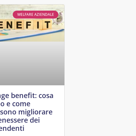
WELFARE AZIENDALE
nge benefit: cosa
o e come
sono migliorare
benessere dei
endenti