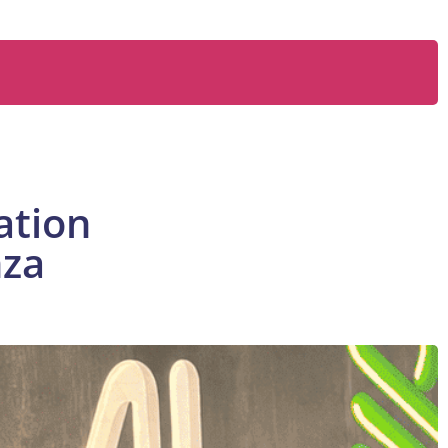
ation
nza