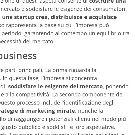
izione di questi aspetti consente di
costruire una
 mercato e soddisfare le esigenze dei consumatori.
e
una startup crea, distribuisce e acquisisce
Esso rappresenta la base su cui l’impresa può
go periodo, garantendo al contempo un equilibrio tra
 necessità del mercato.
business
 parti principali. La prima riguarda la
 In questa fase, l’impresa si concentra
o di
soddisfare le esigenze del mercato
, ponendo
tà e alla competitività. La seconda componente del
uesto processo include l’identificazione degli
rategie di marketing mirate
, nonché la
llo di raggiungere i potenziali clienti nel modo più
 giusto pubblico e soddisfi le loro aspettative.