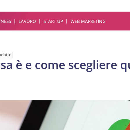
INESS
LAVORO
START UP
WEB MARKETING
adatto
sa è e come scegliere q