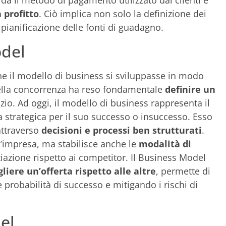
rda il metodo di pagamento utilizzato dai clienti e
 profitto
. Ciò implica non solo la definizione dei
pianificazione delle fonti di guadagno.
odel
che il modello di business si sviluppasse in modo
 della concorrenza ha reso fondamentale
definire un
izio. Ad oggi, il modello di business rappresenta il
a strategica per il suo successo o insuccesso. Esso
attraverso
decisioni e processi ben strutturati
.
l’impresa, ma stabilisce anche le
modalità di
nziazione rispetto ai competitor. Il Business Model
gliere un’offerta rispetto alle altre
, permette di
probabilità di successo e mitigando i rischi di
el