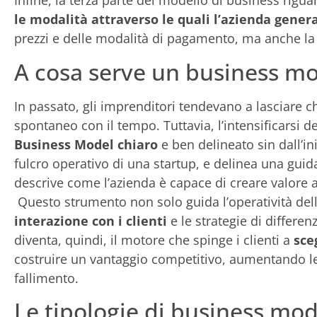
Infine, la terza parte del modello di business rigua
le modalità attraverso le quali l’azienda genera
prezzi e delle modalità di pagamento, ma anche la 
A cosa serve un business m
In passato, gli imprenditori tendevano a lasciare 
spontaneo con il tempo. Tuttavia, l’intensificarsi
Business Model chiaro
e ben delineato sin dall’in
fulcro operativo di una startup, e delinea una guid
descrive come l’azienda è capace di creare valore 
Questo strumento non solo guida l’operatività del
interazione con i clienti
e le strategie di differe
diventa, quindi, il motore che spinge i clienti a
sce
costruire un vantaggio competitivo, aumentando le 
fallimento.
Le tipologie di business mod